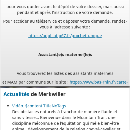
pendant et après l’instruction de votre demande.
Pour accéder au téléservice et déposer votre demande, rendez-
vous à l’adresse suivante :
https://appli.atip67.fr/guichet-unique
- - - - - - - - - - - - - - - - - -
Assistant(e)s maternel(le)s
Vous trouverez les listes des assistants maternels
et MAM par commune sur le site :
https://www.bas-rhin.fr/carte-
assistants-maternels-bas-rhin/
.
Il est mis à jour tous les vendredis.
Actualités
de Merkwiller
Le site
https://monenfant.fr/
de la CAF présente les disponibilités
des assistants maternels.
Vidéo. $content.TitleNoTags
Des obstacles naturels à franchir de manière fluide et
- - - - - - - - - - - - - - - - - -
sans vitesse… Bienvenue dans le Mountain Trail, une
discipline méconnue de l’équitation qui mêle bien-être
animal, développement de la relation cheval-cavalier et