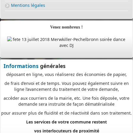
comme aux professionnels,
Mentions légales
pour
saisir et déposer toutes les pièces de votre dossier
directement en ligne,
à tout moment et où que vous soyez, dans le cadre d’une
Venez nombreux !
démarche simplifiée.
Plus besoin d’imprimer vos demandes en de multiples
exemplaires, d’envoyer des plis en recommandé avec accusé de
réception
ou de vous déplacer aux horaires d’ouverture de votre mairie : en
Informations
générales
déposant en ligne, vous réaliserez des économies de papier,
de frais d’envoi et de temps. Vous pouvez également suivre en
ligne l’avancement du traitement de votre demande,
accéder aux courriers de la mairie, etc. Une fois déposée, votre
demande sera instruite de façon dématérialisée
pour assurer plus de fluidité et de réactivité dans son traitement.
Les services de votre commune restent
vos interlocuteurs de proximité
pour vous guider avant le dépôt de votre dossier, mais aussi