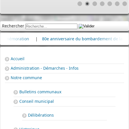
Rechercher
tion
|
80e anniversaire du bombardement de la raffinerie de 
Accueil
Administration - Démarches - Infos
Notre commune
Bulletins communaux
Conseil municipal
Délibérations