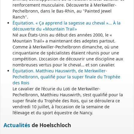
Permanence mairie
renforcement musculaire. Découverte à Merkwiller-
Pechelbronn, dans le Bas-Rhin, au "Painted Jewel
Le secrétariat est fermé le samedi matin.
Ranch".
Une permanence est assurée par le maire, sur rendez-vous.
Équitation. « Ça apprend la sagesse au cheval »... À la
découverte du « Mountain Trail »
Né aux États-Unis au début des années 2000, le «
Mountain Trail » a maintenant des adeptes partout.
Comme à Merkwiller-Pechelbronn dimanche, où une
cinquantaine de spécialistes étaient réunis pour une
compétition. L’occasion de découvrir une discipline aux
nombreuses vertus pour le cheval… et son cavalier.
Équitation. Matthieu Hauswirth, de Merkwiller-
Pechelbronn, qualifié pour la super finale du Trophée
des Rois
Le cavalier de l’écurie du Loti de Merkwiller-
Pechelbronn, Matthieu Hauswirth, s’est qualifié pour la
super finale du Trophée des Rois, qui se déroulera ce
vendredi 10 juillet, à l’occasion de la semaine de
l’élevage et du sport équestre de Nancy.
Actualités
de Hoelschloch