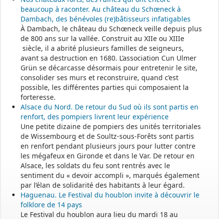
beaucoup à raconter. Au château du Schœneck à
Dambach, des bénévoles (re)bâtisseurs infatigables
À Dambach, le château du Schœneck veille depuis plus
de 800 ans sur la vallée. Construit au XIIe ou XIIIe
siècle, il a abrité plusieurs familles de seigneurs,
avant sa destruction en 1680. L’association Cun Ulmer
Grün se décarcasse désormais pour entretenir le site,
consolider ses murs et reconstruire, quand c’est
possible, les différentes parties qui composaient la
forteresse.
Alsace du Nord. De retour du Sud où ils sont partis en
renfort, des pompiers livrent leur expérience
Une petite dizaine de pompiers des unités territoriales
de Wissembourg et de Soultz-sous-Forêts sont partis
en renfort pendant plusieurs jours pour lutter contre
les mégafeux en Gironde et dans le Var. De retour en
Alsace, les soldats du feu sont rentrés avec le
sentiment du « devoir accompli », marqués également
par l’élan de solidarité des habitants à leur égard.
Haguenau. Le Festival du houblon invite à découvrir le
folklore de 14 pays
Le Festival du houblon aura lieu du mardi 18 au