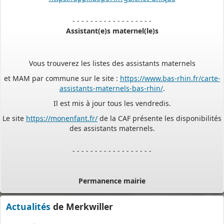
- - - - - - - - - - - - - - - - - -
Assistant(e)s maternel(le)s
Vous trouverez les listes des assistants maternels
et MAM par commune sur le site :
https://www.bas-rhin.fr/carte-
assistants-maternels-bas-rhin/
.
Il est mis à jour tous les vendredis.
Le site
https://monenfant.fr/
de la CAF présente les disponibilités
des assistants maternels.
- - - - - - - - - - - - - - - - - -
Permanence mairie
Le secrétariat est fermé le samedi matin.
Une permanence est assurée par le maire, sur rendez-vous.
Actualités
de Merkwiller