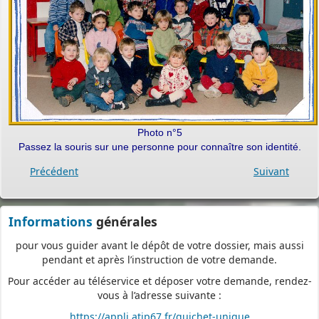
Plus besoin d’imprimer vos demandes en de multiples
exemplaires, d’envoyer des plis en recommandé avec accusé de
réception
ou de vous déplacer aux horaires d’ouverture de votre mairie : en
déposant en ligne, vous réaliserez des économies de papier,
de frais d’envoi et de temps. Vous pouvez également suivre en
ligne l’avancement du traitement de votre demande,
accéder aux courriers de la mairie, etc. Une fois déposée, votre
Photo n°5
demande sera instruite de façon dématérialisée
Passez la souris sur une personne pour connaître son identité.
pour assurer plus de fluidité et de réactivité dans son traitement.
Précédent
Suivant
Les services de votre commune restent
vos interlocuteurs de proximité
Informations
générales
pour vous guider avant le dépôt de votre dossier, mais aussi
pendant et après l’instruction de votre demande.
Pour accéder au téléservice et déposer votre demande, rendez-
vous à l’adresse suivante :
https://appli.atip67.fr/guichet-unique