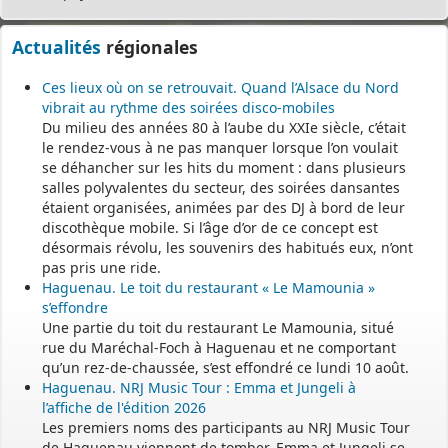
Actualités
régionales
Ces lieux où on se retrouvait. Quand l’Alsace du Nord
vibrait au rythme des soirées disco-mobiles
Du milieu des années 80 à l’aube du XXIe siècle, c’était
le rendez-vous à ne pas manquer lorsque l’on voulait
se déhancher sur les hits du moment : dans plusieurs
salles polyvalentes du secteur, des soirées dansantes
étaient organisées, animées par des DJ à bord de leur
discothèque mobile. Si l’âge d’or de ce concept est
désormais révolu, les souvenirs des habitués eux, n’ont
pas pris une ride.
Haguenau. Le toit du restaurant « Le Mamounia »
s’effondre
Une partie du toit du restaurant Le Mamounia, situé
rue du Maréchal-Foch à Haguenau et ne comportant
qu’un rez-de-chaussée, s’est effondré ce lundi 10 août.
Haguenau. NRJ Music Tour : Emma et Jungeli à
l’affiche de l'édition 2026
Les premiers noms des participants au NRJ Music Tour
de Haguenau viennent de tomber. Emma et Jungeli se