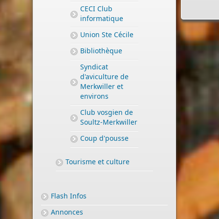
CECI Club
informatique
Union Ste Cécile
Bibliothèque
Syndicat
d'aviculture de
Merkwiller et
environs
Club vosgien de
PERMIS DE CONSTRUIRE- DECLARATION PREALABLE
Soultz-Merkwiller
dorénavant en ligne
Coup d'pousse
Depuis le 3 janvier 2022, vous pouvez profiter de la
sais
par voie électronique (SVE)
pour déposer votre
deman
d’autorisation d’urbanisme
Tourisme et culture
(Permis de construire, d’aménager et de démolir,
déclaration préalable et certificat d’urbanisme) avec le
mêmes garanties de réception
Flash Infos
et de prise en compte de votre dossier qu’un dépôt pa
Annonces
papier.