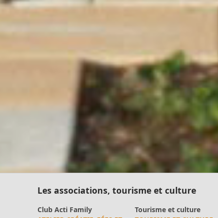
disponibilités des assistants maternels.
- - - - - - - - - - - - - - - - - -
Permanence mairie
Le secrétariat est fermé le samedi matin.
Une permanence est assurée par le maire, sur rendez
vous.
Les associations, tourisme et culture
Club Acti Family
Tourisme et culture