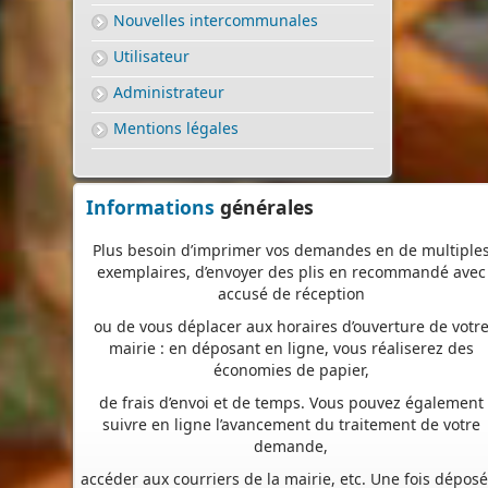
Nouvelles intercommunales
Nous vous proposons un téléservice, destiné aux
particuliers comme aux professionnels,
Utilisateur
pour
saisir et déposer toutes les pièces de votre dossi
Administrateur
directement en ligne,
Mentions légales
à tout moment et où que vous soyez, dans le cadre
d’une démarche simplifiée.
Plus besoin d’imprimer vos demandes en de multiple
Informations
générales
exemplaires, d’envoyer des plis en recommandé avec
accusé de réception
ou de vous déplacer aux horaires d’ouverture de votr
mairie : en déposant en ligne, vous réaliserez des
économies de papier,
de frais d’envoi et de temps. Vous pouvez également
suivre en ligne l’avancement du traitement de votre
demande,
accéder aux courriers de la mairie, etc. Une fois déposé
votre demande sera instruite de façon dématérialisé
pour assurer plus de fluidité et de réactivité dans son