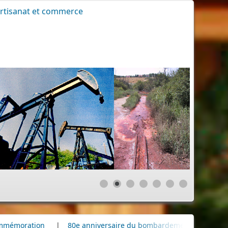
rtisanat et commerce
80e anniversaire du bombardement de la raffinerie de pétrole