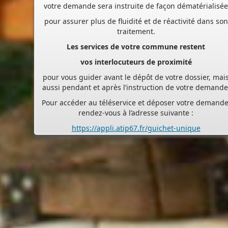
traitement.
Les services de votre commune restent
vos interlocuteurs de proximité
pour vous guider avant le dépôt de votre dossier, mai
aussi pendant et après l’instruction de votre demande
Pour accéder au téléservice et déposer votre demande
rendez-vous à l’adresse suivante :
https://appli.atip67.fr/guichet-unique
- - - - - - - - - - - - - - - - - -
Assistant(e)s maternel(le)s
Vous trouverez les listes des assistants maternels
et MAM par commune sur le site :
https://www.bas-
rhin.fr/carte-assistants-maternels-bas-rhin/
.
Il est mis à jour tous les vendredis.
Le site
https://monenfant.fr/
de la CAF présente les