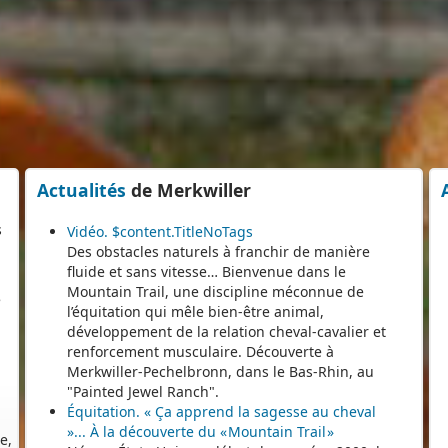
er
s
Actualités
de Merkwiller
Vidéo. $content.TitleNoTags
e
Des obstacles naturels à franchir de manière
fluide et sans vitesse… Bienvenue dans le
Mountain Trail, une discipline méconnue de
l’équitation qui mêle bien-être animal,
développement de la relation cheval-cavalier et
renforcement musculaire. Découverte à
Merkwiller-Pechelbronn, dans le Bas-Rhin, au
e,
"Painted Jewel Ranch".
e
Équitation. « Ça apprend la sagesse au cheval
»... À la découverte du « Mountain Trail »