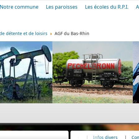
Notre commune
Les paroisses
Les écoles du R.P.I.
A
de détente et de loisirs
AGF du Bas-Rhin
Cimetière
|
Infos divers
|
Commémoration
|