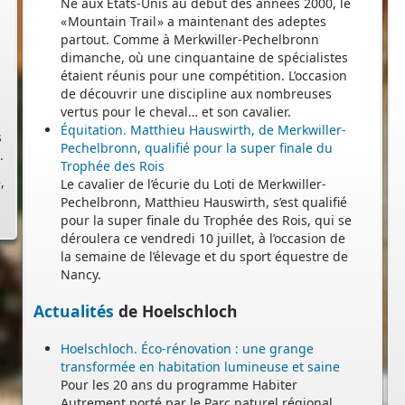
Né aux États-Unis au début des années 2000, le
« Mountain Trail » a maintenant des adeptes
partout. Comme à Merkwiller-Pechelbronn
dimanche, où une cinquantaine de spécialistes
étaient réunis pour une compétition. L’occasion
s
de découvrir une discipline aux nombreuses
.
vertus pour le cheval… et son cavalier.
Équitation. Matthieu Hauswirth, de Merkwiller-
,
Pechelbronn, qualifié pour la super finale du
Trophée des Rois
Le cavalier de l’écurie du Loti de Merkwiller-
Pechelbronn, Matthieu Hauswirth, s’est qualifié
pour la super finale du Trophée des Rois, qui se
déroulera ce vendredi 10 juillet, à l’occasion de
la semaine de l’élevage et du sport équestre de
Nancy.
Actualités
de Hoelschloch
Hoelschloch. Éco-rénovation : une grange
transformée en habitation lumineuse et saine
Pour les 20 ans du programme Habiter
Autrement porté par le Parc naturel régional