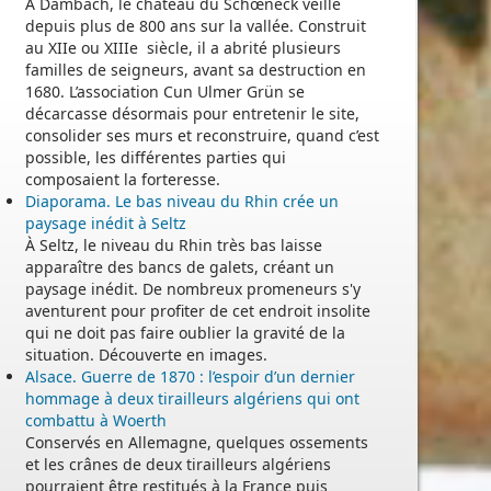
À Dambach, le château du Schœneck veille
depuis plus de 800 ans sur la vallée. Construit
au XIIe ou XIIIe siècle, il a abrité plusieurs
familles de seigneurs, avant sa destruction en
1680. L’association Cun Ulmer Grün se
décarcasse désormais pour entretenir le site,
consolider ses murs et reconstruire, quand c’est
possible, les différentes parties qui
composaient la forteresse.
Diaporama. Le bas niveau du Rhin crée un
paysage inédit à Seltz
À Seltz, le niveau du Rhin très bas laisse
apparaître des bancs de galets, créant un
paysage inédit. De nombreux promeneurs s'y
aventurent pour profiter de cet endroit insolite
qui ne doit pas faire oublier la gravité de la
situation. Découverte en images.
Alsace. Guerre de 1870 : l’espoir d’un dernier
hommage à deux tirailleurs algériens qui ont
combattu à Woerth
Conservés en Allemagne, quelques ossements
et les crânes de deux tirailleurs algériens
pourraient être restitués à la France puis