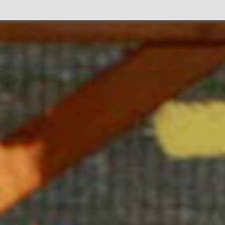
ine
de
s
r