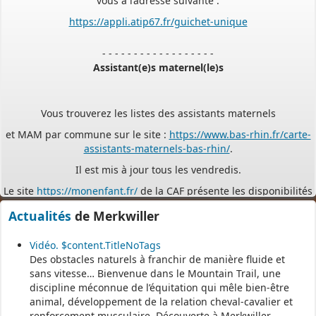
https://appli.atip67.fr/guichet-unique
- - - - - - - - - - - - - - - - - -
Assistant(e)s maternel(le)s
Vous trouverez les listes des assistants maternels
et MAM par commune sur le site :
https://www.bas-rhin.fr/carte-
assistants-maternels-bas-rhin/
.
Il est mis à jour tous les vendredis.
Le site
https://monenfant.fr/
de la CAF présente les disponibilités
des assistants maternels.
Actualités
de Merkwiller
- - - - - - - - - - - - - - - - - -
Vidéo. $content.TitleNoTags
Des obstacles naturels à franchir de manière fluide et
Permanence mairie
sans vitesse… Bienvenue dans le Mountain Trail, une
discipline méconnue de l’équitation qui mêle bien-être
Le secrétariat est fermé le samedi matin.
animal, développement de la relation cheval-cavalier et
Une permanence est assurée par le maire, sur rendez-vous.
renforcement musculaire. Découverte à Merkwiller-