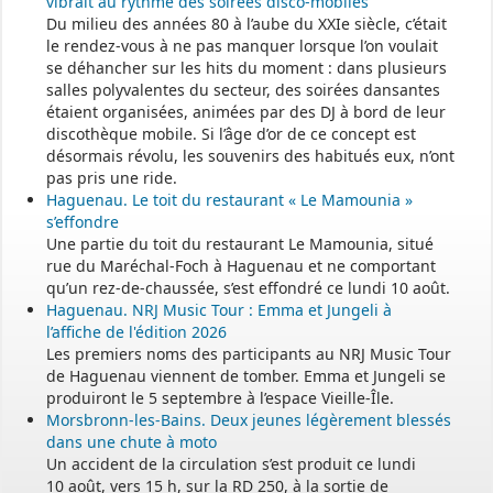
vibrait au rythme des soirées disco-mobiles
Du milieu des années 80 à l’aube du XXIe siècle, c’était
le rendez-vous à ne pas manquer lorsque l’on voulait
se déhancher sur les hits du moment : dans plusieurs
salles polyvalentes du secteur, des soirées dansantes
étaient organisées, animées par des DJ à bord de leur
discothèque mobile. Si l’âge d’or de ce concept est
désormais révolu, les souvenirs des habitués eux, n’ont
pas pris une ride.
Haguenau. Le toit du restaurant « Le Mamounia »
s’effondre
Une partie du toit du restaurant Le Mamounia, situé
rue du Maréchal-Foch à Haguenau et ne comportant
qu’un rez-de-chaussée, s’est effondré ce lundi 10 août.
Haguenau. NRJ Music Tour : Emma et Jungeli à
l’affiche de l'édition 2026
Les premiers noms des participants au NRJ Music Tour
de Haguenau viennent de tomber. Emma et Jungeli se
produiront le 5 septembre à l’espace Vieille-Île.
Morsbronn-les-Bains. Deux jeunes légèrement blessés
dans une chute à moto
Un accident de la circulation s’est produit ce lundi
10 août, vers 15 h, sur la RD 250, à la sortie de