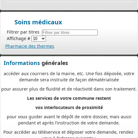
à tout moment et où que vous soyez, dans le cadre d’une
démarche simplifiée.
Plus besoin d’imprimer vos demandes en de multiples
Soins médicaux
exemplaires, d’envoyer des plis en recommandé avec accusé de
réception
Filtrer par titres
ou de vous déplacer aux horaires d’ouverture de votre mairie : en
Affichage #
déposant en ligne, vous réaliserez des économies de papier,
Pharmacie des thermes
de frais d’envoi et de temps. Vous pouvez également suivre en
ligne l’avancement du traitement de votre demande,
Informations
générales
accéder aux courriers de la mairie, etc. Une fois déposée, votre
demande sera instruite de façon dématérialisée
pour assurer plus de fluidité et de réactivité dans son traitement.
Les services de votre commune restent
vos interlocuteurs de proximité
pour vous guider avant le dépôt de votre dossier, mais aussi
pendant et après l’instruction de votre demande.
Pour accéder au téléservice et déposer votre demande, rendez-
vous à l’adresse suivante :