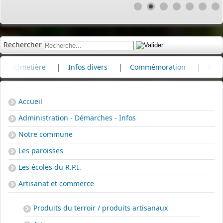
Rechercher
imetière
|
Infos divers
|
Commémoration
|
80e anniv
Accueil
Administration - Démarches - Infos
Notre commune
Les paroisses
Les écoles du R.P.I.
Artisanat et commerce
Produits du terroir / produits artisanaux