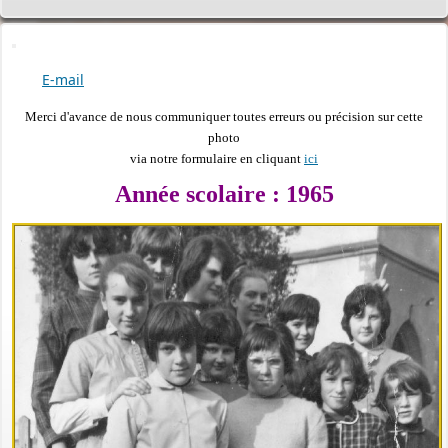
E-mail
Merci d'avance de nous communiquer toutes erreurs ou précision sur cette
photo
via notre formulaire en cliquant
ici
Année scolaire : 1965
PERMIS DE CONSTRUIRE- DECLARATION PREALABLE
dorénavant en ligne