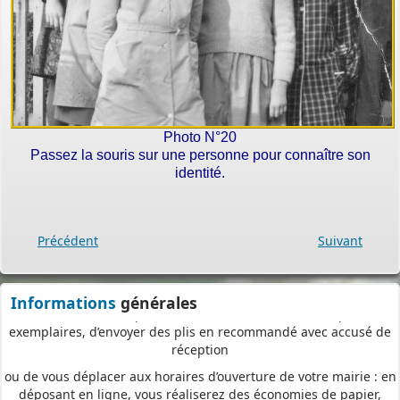
Depuis le 3 janvier 2022, vous pouvez profiter de la
saisine par
voie électronique (SVE)
pour déposer votre
demande
d’autorisation d’urbanisme
(Permis de construire, d’aménager et de démolir, déclaration
préalable et certificat d’urbanisme) avec les mêmes garanties de
réception
et de prise en compte de votre dossier qu’un dépôt par papier.
Photo N°20
Passez la souris sur une personne pour connaître son
Nous vous proposons un téléservice, destiné aux particuliers
identité.
comme aux professionnels,
pour
saisir et déposer toutes les pièces de votre dossier
directement en ligne,
Précédent
Suivant
à tout moment et où que vous soyez, dans le cadre d’une
démarche simplifiée.
Plus besoin d’imprimer vos demandes en de multiples
Informations
générales
exemplaires, d’envoyer des plis en recommandé avec accusé de
réception
ou de vous déplacer aux horaires d’ouverture de votre mairie : en
déposant en ligne, vous réaliserez des économies de papier,