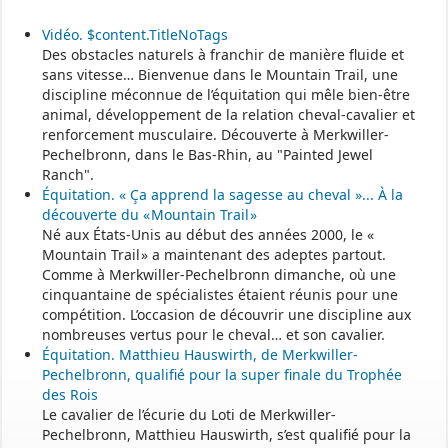
et MAM par commune sur le site :
https://www.bas-rhin.fr/carte-
assistants-maternels-bas-rhin/
.
Vidéo. $content.TitleNoTags
Des obstacles naturels à franchir de manière fluide et
Il est mis à jour tous les vendredis.
sans vitesse… Bienvenue dans le Mountain Trail, une
Le site
https://monenfant.fr/
de la CAF présente les disponibilités
discipline méconnue de l’équitation qui mêle bien-être
des assistants maternels.
animal, développement de la relation cheval-cavalier et
renforcement musculaire. Découverte à Merkwiller-
- - - - - - - - - - - - - - - - - -
Pechelbronn, dans le Bas-Rhin, au "Painted Jewel
Ranch".
Équitation. « Ça apprend la sagesse au cheval »... À la
Permanence mairie
découverte du « Mountain Trail »
Né aux États-Unis au début des années 2000, le «
Le secrétariat est fermé le samedi matin.
Mountain Trail » a maintenant des adeptes partout.
Une permanence est assurée par le maire, sur rendez-vous.
Comme à Merkwiller-Pechelbronn dimanche, où une
cinquantaine de spécialistes étaient réunis pour une
compétition. L’occasion de découvrir une discipline aux
nombreuses vertus pour le cheval… et son cavalier.
Équitation. Matthieu Hauswirth, de Merkwiller-
Pechelbronn, qualifié pour la super finale du Trophée
des Rois
Le cavalier de l’écurie du Loti de Merkwiller-
Pechelbronn, Matthieu Hauswirth, s’est qualifié pour la