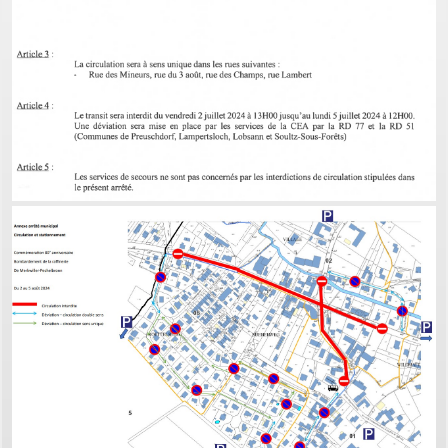
PERMIS DE CONSTRUIRE- DECLARATION PREALABLE
dorénavant en ligne
Depuis le 3 janvier 2022, vous pouvez profiter de la
saisine par
voie électronique (SVE)
pour déposer votre
demande
d’autorisation d’urbanisme
(Permis de construire, d’aménager et de démolir, déclaration
préalable et certificat d’urbanisme) avec les mêmes garanties de
réception
et de prise en compte de votre dossier qu’un dépôt par papier.
Nous vous proposons un téléservice, destiné aux particuliers
comme aux professionnels,
pour
saisir et déposer toutes les pièces de votre dossier
directement en ligne,
à tout moment et où que vous soyez, dans le cadre d’une
démarche simplifiée.
Plus besoin d’imprimer vos demandes en de multiples