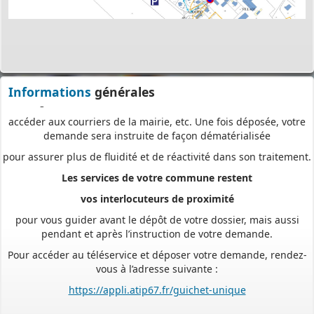
exemplaires, d’envoyer des plis en recommandé avec accusé de
réception
ou de vous déplacer aux horaires d’ouverture de votre mairie : en
déposant en ligne, vous réaliserez des économies de papier,
de frais d’envoi et de temps. Vous pouvez également suivre en
ligne l’avancement du traitement de votre demande,
Informations
générales
accéder aux courriers de la mairie, etc. Une fois déposée, votre
demande sera instruite de façon dématérialisée
pour assurer plus de fluidité et de réactivité dans son traitement.
Les services de votre commune restent
vos interlocuteurs de proximité
pour vous guider avant le dépôt de votre dossier, mais aussi
pendant et après l’instruction de votre demande.
Pour accéder au téléservice et déposer votre demande, rendez-
vous à l’adresse suivante :
https://appli.atip67.fr/guichet-unique
- - - - - - - - - - - - - - - - - -