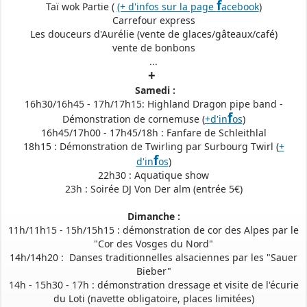
f
Taï wok Partie (
(+ d'infos sur la page
acebook
)
Carrefour express
Les douceurs d'Aurélie (vente de glaces/gâteaux/café)
vente de bonbons
...
+
Samedi :
16h30/16h45 - 17h/17h15: Highland Dragon pipe band -
f
Démonstration de cornemuse (
+d'in
os
)
16h45/17h00 - 17h45/18h : Fanfare de Schleithlal
18h15 : Démonstration de Twirling par Surbourg Twirl (
+
f
d'in
os
)
22h30 : Aquatique show
23h : Soirée DJ Von Der alm (entrée 5€)
Dimanche :
11h/11h15 - 15h/15h15 : démonstration de cor des Alpes par le
"Cor des Vosges du Nord"
14h/14h20 : Danses traditionnelles alsaciennes par les "Sauer
Bieber"
14h - 15h30 - 17h : démonstration dressage et visite de l'écurie
du Loti (navette obligatoire, places limitées)