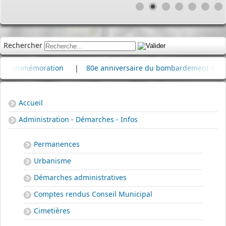
Rechercher
émoration
|
80e anniversaire du bombardement de la raffiner
Accueil
Administration - Démarches - Infos
Permanences
Urbanisme
Démarches administratives
Comptes rendus Conseil Municipal
Cimetières