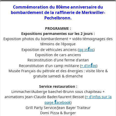
Commémoration du 80ème anniversaire du
bombardement de la raffinerie de Merkwiller-
Pechelbronn.
PROGRAMME :
Expositions permanentes sur les 2 jours :
Exposition photos du bombardement + vidéo témoignages des
témoins de l'époque
f
Exposition de véhicules anciens (
qq in
os
)
Exposition de cars anciens
Reconstitution d'une ferme d'antan
f
Reconstitution d'un camp militaire (
+ d'in
os
)
Musée Français du pétrole et des énergies : visite libre &
gratuite samedi & dimanche
Service restauration :
Limmacher/Auberge baechel-Brunn sous chapiteau +
animations Jean-Claude Bader/laurent Bessot (
+ d'infos sur la
f
page
acebook
)
Grill Party Service/Jean Bayer Traiteur
Domi Pizza & Burger