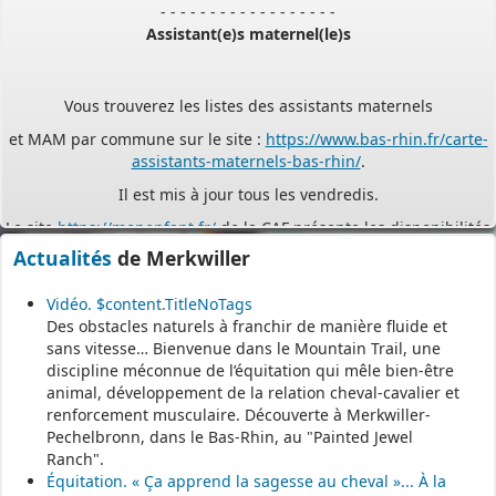
Assistant(e)s maternel(le)s
Vous trouverez les listes des assistants maternels
et MAM par commune sur le site :
https://www.bas-rhin.fr/carte-
assistants-maternels-bas-rhin/
.
Il est mis à jour tous les vendredis.
Le site
https://monenfant.fr/
de la CAF présente les disponibilités
des assistants maternels.
Actualités
de Merkwiller
- - - - - - - - - - - - - - - - - -
Vidéo. $content.TitleNoTags
Des obstacles naturels à franchir de manière fluide et
Permanence mairie
sans vitesse… Bienvenue dans le Mountain Trail, une
discipline méconnue de l’équitation qui mêle bien-être
Le secrétariat est fermé le samedi matin.
animal, développement de la relation cheval-cavalier et
Une permanence est assurée par le maire, sur rendez-vous.
renforcement musculaire. Découverte à Merkwiller-
Pechelbronn, dans le Bas-Rhin, au "Painted Jewel
Ranch".
Équitation. « Ça apprend la sagesse au cheval »... À la