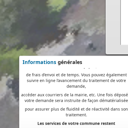
à tout moment et où que vous soyez, dans le cadre
d’une démarche simplifiée.
Plus besoin d’imprimer vos demandes en de multiple
exemplaires, d’envoyer des plis en recommandé avec
accusé de réception
ou de vous déplacer aux horaires d’ouverture de votr
mairie : en déposant en ligne, vous réaliserez des
économies de papier,
de frais d’envoi et de temps. Vous pouvez également
Informations
générales
suivre en ligne l’avancement du traitement de votre
demande,
accéder aux courriers de la mairie, etc. Une fois déposé
votre demande sera instruite de façon dématérialisé
pour assurer plus de fluidité et de réactivité dans son
traitement.
Les services de votre commune restent
vos interlocuteurs de proximité
pour vous guider avant le dépôt de votre dossier, mai