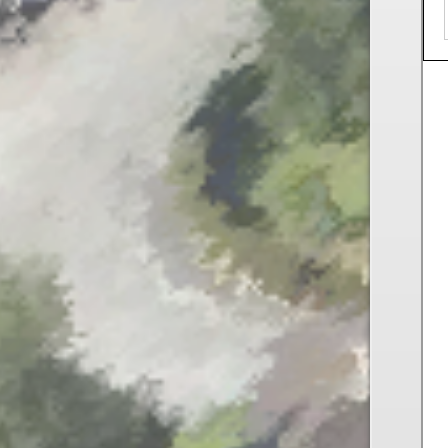
PERMIS DE CONSTRUIRE- DECLARATION PREALABLE
dorénavant en ligne
Depuis le 3 janvier 2022, vous pouvez profiter de la
sais
par voie électronique (SVE)
pour déposer votre
deman
d’autorisation d’urbanisme
(Permis de construire, d’aménager et de démolir,
déclaration préalable et certificat d’urbanisme) avec le
mêmes garanties de réception
et de prise en compte de votre dossier qu’un dépôt pa
papier.
Nous vous proposons un téléservice, destiné aux
particuliers comme aux professionnels,
pour
saisir et déposer toutes les pièces de votre dossi
directement en ligne,