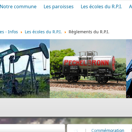
Notre commune
Les paroisses
Les écoles du R.P.I.
A
s - Infos
Les écoles du R.P.I.
Règlements du R.P.I.
|
Infos divers
|
Commémoration
|
80e anniversaire du