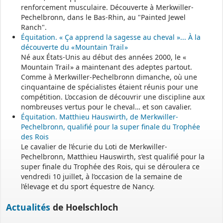
renforcement musculaire. Découverte à Merkwiller-
Le site
https://monenfant.fr/
de la CAF présente les disponibilités
Pechelbronn, dans le Bas-Rhin, au "Painted Jewel
des assistants maternels.
Ranch".
Équitation. « Ça apprend la sagesse au cheval »... À la
- - - - - - - - - - - - - - - - - -
découverte du « Mountain Trail »
Né aux États-Unis au début des années 2000, le «
Mountain Trail » a maintenant des adeptes partout.
Permanence mairie
Comme à Merkwiller-Pechelbronn dimanche, où une
cinquantaine de spécialistes étaient réunis pour une
Le secrétariat est fermé le samedi matin.
compétition. L’occasion de découvrir une discipline aux
Une permanence est assurée par le maire, sur rendez-vous.
nombreuses vertus pour le cheval… et son cavalier.
Équitation. Matthieu Hauswirth, de Merkwiller-
Pechelbronn, qualifié pour la super finale du Trophée
des Rois
Le cavalier de l’écurie du Loti de Merkwiller-
Pechelbronn, Matthieu Hauswirth, s’est qualifié pour la
super finale du Trophée des Rois, qui se déroulera ce
vendredi 10 juillet, à l’occasion de la semaine de
l’élevage et du sport équestre de Nancy.
Actualités
de Hoelschloch