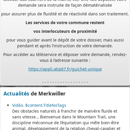
demande sera instruite de façon dématérialisée
pour assurer plus de fluidité et de réactivité dans son traitement.
Les services de votre commune restent
vos interlocuteurs de proximité
pour vous guider avant le dépôt de votre dossier, mais aussi
pendant et après l’instruction de votre demande.
Pour accéder au téléservice et déposer votre demande, rendez-
vous à l’adresse suivante :
https://appli.atip67.fr/guichet-unique
- - - - - - - - - - - - - - - - - -
Assistant(e)s maternel(le)s
Actualités
de Merkwiller
Vous trouverez les listes des assistants maternels
Vidéo. $content.TitleNoTags
Des obstacles naturels à franchir de manière fluide et
et MAM par commune sur le site :
https://www.bas-rhin.fr/carte-
sans vitesse… Bienvenue dans le Mountain Trail, une
assistants-maternels-bas-rhin/
.
discipline méconnue de l’équitation qui mêle bien-être
Il est mis à jour tous les vendredis.
animal, développement de la relation cheval-cavalier et