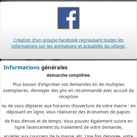
(Permis de construire, d’aménager et de démolir, déclaration
préalable et certificat d’urbanisme) avec les mêmes garanties de
réception
et de prise en compte de votre dossier qu’un dépôt par papier.
Nous vous proposons un téléservice, destiné aux particuliers
Création d'un groupe Facebook regroupant toutes les
comme aux professionnels,
informations sur les animations et actualités du village.
pour
saisir et déposer toutes les pièces de votre dossier
directement en ligne,
à tout moment et où que vous soyez, dans le cadre d’une
Informations
générales
démarche simplifiée.
Plus besoin d’imprimer vos demandes en de multiples
exemplaires, d’envoyer des plis en recommandé avec accusé de
réception
ou de vous déplacer aux horaires d’ouverture de votre mairie : en
déposant en ligne, vous réaliserez des économies de papier,
de frais d’envoi et de temps. Vous pouvez également suivre en
ligne l’avancement du traitement de votre demande,
accéder aux courriers de la mairie, etc. Une fois déposée, votre