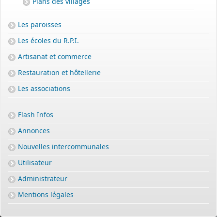
Plans des villages
Les paroisses
Les écoles du R.P.I.
Artisanat et commerce
Restauration et hôtellerie
Les associations
Flash Infos
Annonces
Nouvelles intercommunales
Utilisateur
PERMIS DE CONSTRUIRE- DECLARATION PREALABLE
dorénavant en ligne
Administrateur
Depuis le 3 janvier 2022, vous pouvez profiter de la
saisine par
Mentions légales
voie électronique (SVE)
pour déposer votre
demande
d’autorisation d’urbanisme