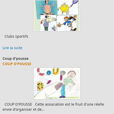
ortifs
Club de l'
e
Lire la suit
usse
Tourisme e
OUSSE
LIENS ÉCO
SE Cette association est le fruit d'une réelle
FRANCAIS Si
niser et de...
sites "L'inst