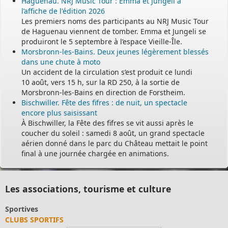
Haguenau. NRJ Music Tour : Emma et Jungeli à
l’affiche de l'édition 2026
Les premiers noms des participants au NRJ Music Tour
de Haguenau viennent de tomber. Emma et Jungeli se
produiront le 5 septembre à l’espace Vieille-Île.
Morsbronn-les-Bains. Deux jeunes légèrement blessés
dans une chute à moto
Un accident de la circulation s’est produit ce lundi
10 août, vers 15 h, sur la RD 250, à la sortie de
Morsbronn-les-Bains en direction de Forstheim.
Bischwiller. Fête des fifres : de nuit, un spectacle
encore plus saisissant
À Bischwiller, la Fête des fifres se vit aussi après le
coucher du soleil : samedi 8 août, un grand spectacle
aérien donné dans le parc du Château mettait le point
final à une journée chargée en animations.
Les associations, tourisme et culture
Club de l'a
RTIFS
CLUB DE L'