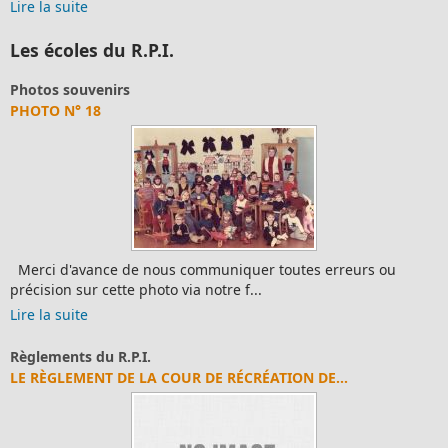
e
Lire la suit
Les écoles du R.P.I.
 souvenirs
Photos
N° 18
PHOTO 
d'avance de nous communiquer toutes erreurs ou
Merci 
n sur cette photo via notre f...
précisi
suite
Lire la 
nts du R.P.I.
Photos
LEMENT DE LA COUR DE RÉCRÉATION DE...
PHOTO 