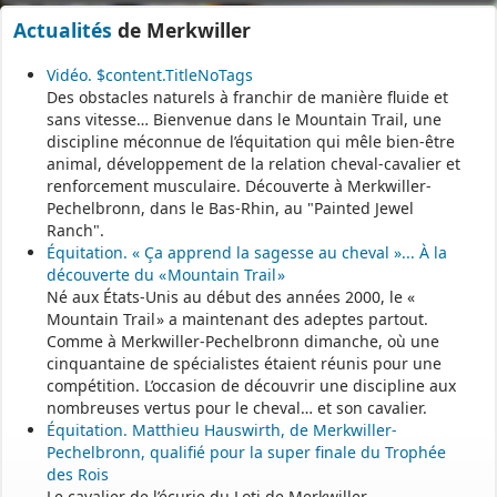
- - - - - - - - - - - - - - - - - -
Actualités
de Merkwiller
Vidéo. $content.TitleNoTags
Permanence mairie
Des obstacles naturels à franchir de manière fluide et
sans vitesse… Bienvenue dans le Mountain Trail, une
Le secrétariat est fermé le samedi matin.
discipline méconnue de l’équitation qui mêle bien-être
Une permanence est assurée par le maire, sur rendez-vous.
animal, développement de la relation cheval-cavalier et
renforcement musculaire. Découverte à Merkwiller-
Pechelbronn, dans le Bas-Rhin, au "Painted Jewel
Ranch".
Équitation. « Ça apprend la sagesse au cheval »... À la
découverte du « Mountain Trail »
Né aux États-Unis au début des années 2000, le «
Mountain Trail » a maintenant des adeptes partout.
Comme à Merkwiller-Pechelbronn dimanche, où une
cinquantaine de spécialistes étaient réunis pour une
compétition. L’occasion de découvrir une discipline aux
nombreuses vertus pour le cheval… et son cavalier.
Équitation. Matthieu Hauswirth, de Merkwiller-
Pechelbronn, qualifié pour la super finale du Trophée
des Rois
Le cavalier de l’écurie du Loti de Merkwiller-