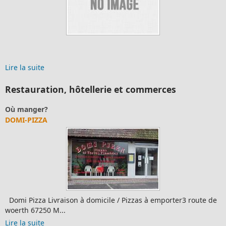
Merci 
précisi
suite
Lire la 
Restauration, hôtellerie et commerces
anger?
Autre
-PIZZA
ENTR
Pizza Livraison à domicile / Pizzas à emporter3 route de
vers 
h 67250 M...
a suite
Lire l