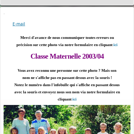
E-mail
Merci d'avance de nous communiquer toutes erreurs ou
précision sur cette photo via notre formulaire en cliquant
ici
Classe Maternelle 2003/04
Vous avez reconnu une personne sur cette photo ?
Mais son
nom ne s'affiche pas en passant dessus avec la souris !
PERMIS DE CONSTRUIRE- DECLARATION PREALABLE
Notez le numéro dans l'infobulle qui s'affiche en passant dessus
dorénavant en ligne
avec la souris et envoyez nous son nom via notre formulaire en
Depuis le 3 janvier 2022, vous pouvez profiter de la
saisine par
cliquant
ici
voie électronique (SVE)
pour déposer votre
demande
d’autorisation d’urbanisme
(Permis de construire, d’aménager et de démolir, déclaration
préalable et certificat d’urbanisme) avec les mêmes garanties de
réception