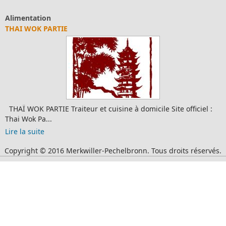
entation
Où d
 WOK PARTIE
CHAM
WOK PARTIE Traiteur et cuisine à domicile Site officiel :
Chamb
Wok Pa...
Merkw
a suite
Lire l
Copyright © 2016 Merkwiller-Pechelbronn. Tous droits réservés.