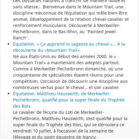
Des obstacles naturels à franchir de manière fluide et
sans vitesse… Bienvenue dans le Mountain Trail, une
- - - - - - - - - - - - - - - - - -
discipline méconnue de l’équitation qui mêle bien-être
animal, développement de la relation cheval-cavalier et
renforcement musculaire. Découverte à Merkwiller-
Permanence mairie
Pechelbronn, dans le Bas-Rhin, au "Painted Jewel
Ranch".
Le secrétariat est fermé le samedi matin.
Équitation. « Ça apprend la sagesse au cheval »... À la
Une permanence est assurée par le maire, sur rendez-vous.
découverte du « Mountain Trail »
Né aux États-Unis au début des années 2000, le «
Mountain Trail » a maintenant des adeptes partout.
Comme à Merkwiller-Pechelbronn dimanche, où une
cinquantaine de spécialistes étaient réunis pour une
compétition. L’occasion de découvrir une discipline aux
nombreuses vertus pour le cheval… et son cavalier.
Équitation. Matthieu Hauswirth, de Merkwiller-
Pechelbronn, qualifié pour la super finale du Trophée
des Rois
Le cavalier de l’écurie du Loti de Merkwiller-
Pechelbronn, Matthieu Hauswirth, s’est qualifié pour la
super finale du Trophée des Rois, qui se déroulera ce
vendredi 10 juillet, à l’occasion de la semaine de
l’élevage et du sport équestre de Nancy.