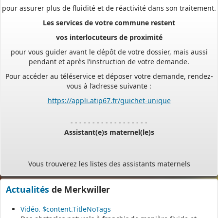
Les services de votre commune restent
vos interlocuteurs de proximité
pour vous guider avant le dépôt de votre dossier, mais aussi
pendant et après l’instruction de votre demande.
Pour accéder au téléservice et déposer votre demande, rendez-
vous à l’adresse suivante :
https://appli.atip67.fr/guichet-unique
- - - - - - - - - - - - - - - - - -
Assistant(e)s maternel(le)s
Vous trouverez les listes des assistants maternels
et MAM par commune sur le site :
https://www.bas-rhin.fr/carte-
assistants-maternels-bas-rhin/
.
Il est mis à jour tous les vendredis.
Actualités
de Merkwiller
Le site
https://monenfant.fr/
de la CAF présente les disponibilités
Vidéo. $content.TitleNoTags
des assistants maternels.