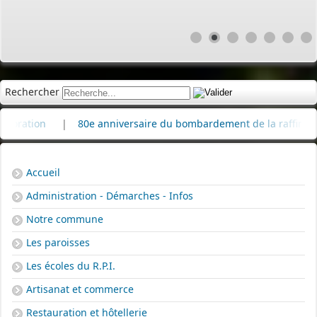
Rechercher
|
80e anniversaire du bombardement de la raffinerie de pétrole
Accueil
Administration - Démarches - Infos
Notre commune
Les paroisses
Les écoles du R.P.I.
Artisanat et commerce
Restauration et hôtellerie