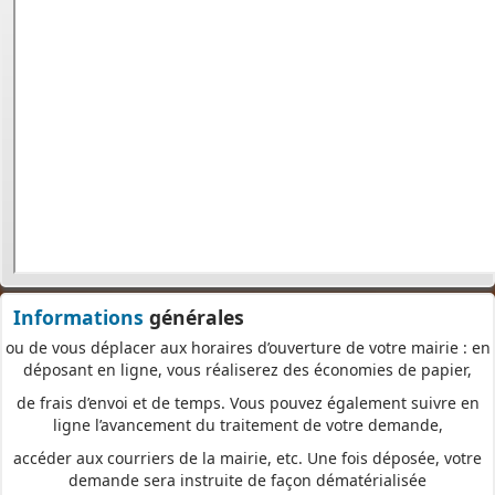
réception
et de prise en compte de votre dossier qu’un dépôt par papier.
Nous vous proposons un téléservice, destiné aux particuliers
comme aux professionnels,
pour
saisir et déposer toutes les pièces de votre dossier
directement en ligne,
à tout moment et où que vous soyez, dans le cadre d’une
démarche simplifiée.
Plus besoin d’imprimer vos demandes en de multiples
exemplaires, d’envoyer des plis en recommandé avec accusé de
réception
ou de vous déplacer aux horaires d’ouverture de votre mairie : en
Informations
générales
déposant en ligne, vous réaliserez des économies de papier,
de frais d’envoi et de temps. Vous pouvez également suivre en
ligne l’avancement du traitement de votre demande,
accéder aux courriers de la mairie, etc. Une fois déposée, votre
demande sera instruite de façon dématérialisée
pour assurer plus de fluidité et de réactivité dans son traitement.