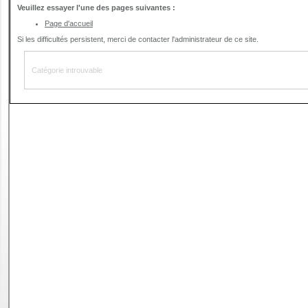
PERMIS DE CONSTRUIRE- DECLARATION PREALABLE
dorénavant en ligne
Depuis le 3 janvier 2022, vous pouvez profiter de la
saisine par
voie électronique (SVE)
pour déposer votre
demande
d’autorisation d’urbanisme
(Permis de construire, d’aménager et de démolir, déclaration
préalable et certificat d’urbanisme) avec les mêmes garanties de