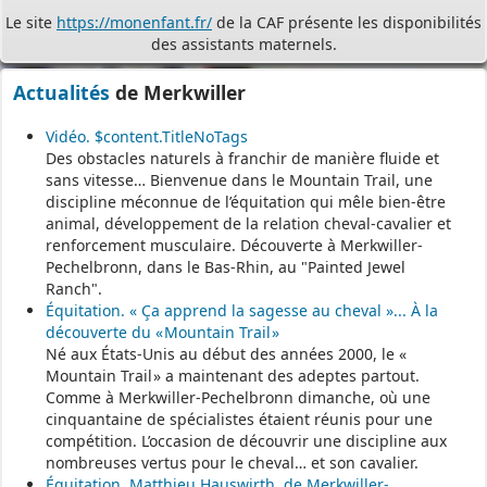
Le site
https://monenfant.fr/
de la CAF présente les disponibilités
des assistants maternels.
- - - - - - - - - - - - - - - - - -
Actualités
de Merkwiller
Vidéo. $content.TitleNoTags
Permanence mairie
Des obstacles naturels à franchir de manière fluide et
sans vitesse… Bienvenue dans le Mountain Trail, une
Le secrétariat est fermé le samedi matin.
discipline méconnue de l’équitation qui mêle bien-être
Une permanence est assurée par le maire, sur rendez-vous.
animal, développement de la relation cheval-cavalier et
renforcement musculaire. Découverte à Merkwiller-
Pechelbronn, dans le Bas-Rhin, au "Painted Jewel
Ranch".
Équitation. « Ça apprend la sagesse au cheval »... À la
découverte du « Mountain Trail »
Né aux États-Unis au début des années 2000, le «
Mountain Trail » a maintenant des adeptes partout.
Comme à Merkwiller-Pechelbronn dimanche, où une
cinquantaine de spécialistes étaient réunis pour une
compétition. L’occasion de découvrir une discipline aux
nombreuses vertus pour le cheval… et son cavalier.
Équitation. Matthieu Hauswirth, de Merkwiller-