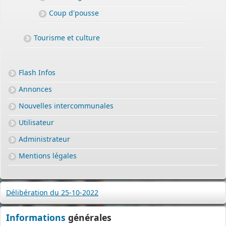
(Permis de construire, d’aménager et de démolir, déclaration
préalable et certificat d’urbanisme) avec les mêmes garanties de
Coup d'pousse
réception
et de prise en compte de votre dossier qu’un dépôt par papier.
Tourisme et culture
Nous vous proposons un téléservice, destiné aux particuliers
comme aux professionnels,
Flash Infos
pour
saisir et déposer toutes les pièces de votre dossier
directement en ligne,
Annonces
à tout moment et où que vous soyez, dans le cadre d’une
Nouvelles intercommunales
démarche simplifiée.
Utilisateur
Plus besoin d’imprimer vos demandes en de multiples
exemplaires, d’envoyer des plis en recommandé avec accusé de
Administrateur
réception
Mentions légales
ou de vous déplacer aux horaires d’ouverture de votre mairie : en
déposant en ligne, vous réaliserez des économies de papier,
de frais d’envoi et de temps. Vous pouvez également suivre en
Délibération du 25-10-2022
ligne l’avancement du traitement de votre demande,
accéder aux courriers de la mairie, etc. Une fois déposée, votre
Informations
générales
demande sera instruite de façon dématérialisée