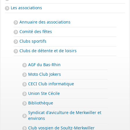
Les associations
Annuaire des associations
Comité des fêtes
Clubs sportifs
Clubs de détente et de loisirs
AGF du Bas-Rhin
Moto Club Jokers
CECI Club informatique
Union Ste Cécile
PERMIS DE CONSTRUIRE- DECLARATION PREALABLE
dorénavant en ligne
Bibliothèque
Depuis le 3 janvier 2022, vous pouvez profiter de la
saisine par
Syndicat d'aviculture de Merkwiller et
voie électronique (SVE)
pour déposer votre
demande
environs
d’autorisation d’urbanisme
Club vosgien de Soultz-Merkwiller