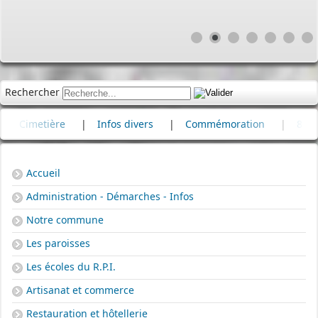
Rechercher
imetière
|
Infos divers
|
Commémoration
|
80e anniv
Accueil
Administration - Démarches - Infos
Notre commune
Les paroisses
Les écoles du R.P.I.
Artisanat et commerce
Restauration et hôtellerie