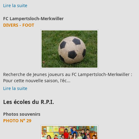
e la suite
Clu
Lampertsloch-Merkwiller
PH
ERS - FOOT
herche de Jeunes joueurs au FC Lampertsloch-Merkwiller :
Lir
r cette nouvelle saison, l'éc...
e la suite
Les écoles du R.P.I.
Photos souvenirs
PHOTO N° 29