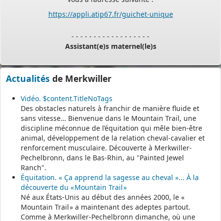
https://appli.atip67.fr/guichet-unique
- - - - - - - - - - - - - - - - - -
Assistant(e)s maternel(le)s
Vous trouverez les listes des assistants maternels
Actualités
de Merkwiller
et MAM par commune sur le site :
https://www.bas-rhin.fr/carte-
assistants-maternels-bas-rhin/
.
Vidéo. $content.TitleNoTags
Des obstacles naturels à franchir de manière fluide et
Il est mis à jour tous les vendredis.
sans vitesse… Bienvenue dans le Mountain Trail, une
Le site
https://monenfant.fr/
de la CAF présente les disponibilités
discipline méconnue de l’équitation qui mêle bien-être
des assistants maternels.
animal, développement de la relation cheval-cavalier et
renforcement musculaire. Découverte à Merkwiller-
- - - - - - - - - - - - - - - - - -
Pechelbronn, dans le Bas-Rhin, au "Painted Jewel
Ranch".
Équitation. « Ça apprend la sagesse au cheval »... À la
Permanence mairie
découverte du « Mountain Trail »
Né aux États-Unis au début des années 2000, le «
Le secrétariat est fermé le samedi matin.
Mountain Trail » a maintenant des adeptes partout.
Une permanence est assurée par le maire, sur rendez-vous.
Comme à Merkwiller-Pechelbronn dimanche, où une