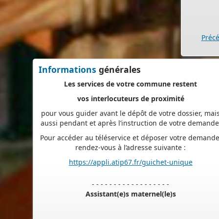
accéder aux courriers de la mairie, etc. Une fois déposé
votre demande sera instruite de façon dématérialisé
Préc
pour assurer plus de fluidité et de réactivité dans son
traitement.
Les services de votre commune restent
Informations
générales
vos interlocuteurs de proximité
pour vous guider avant le dépôt de votre dossier, mai
aussi pendant et après l’instruction de votre demande
Pour accéder au téléservice et déposer votre demande
rendez-vous à l’adresse suivante :
https://appli.atip67.fr/guichet-unique
- - - - - - - - - - - - - - - - - -
Assistant(e)s maternel(le)s
Vous trouverez les listes des assistants maternels
et MAM par commune sur le site :
https://www.bas-