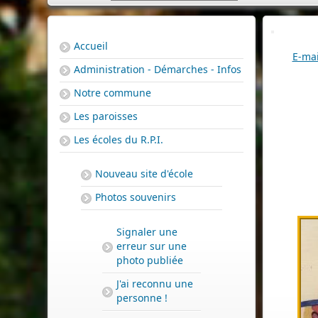
Accueil
E-mai
Administration - Démarches - Infos
Notre commune
Les paroisses
Les écoles du R.P.I.
Nouveau site d'école
Photos souvenirs
PERMIS DE CONSTRUIRE- DECLARATION PREALABLE
Signaler une
dorénavant en ligne
erreur sur une
photo publiée
Depuis le 3 janvier 2022, vous pouvez profiter de la
sais
par voie électronique (SVE)
pour déposer votre
deman
J'ai reconnu une
d’autorisation d’urbanisme
personne !
(Permis de construire, d’aménager et de démolir,