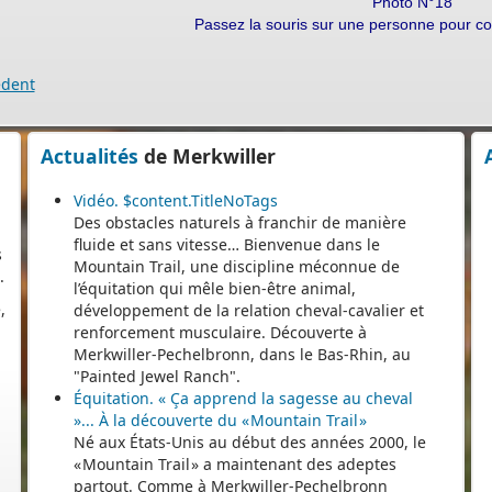
Photo N°18
Passez la souris sur une personne pour con
e,
e
édent
Actualités
de Merkwiller
Vidéo. $content.TitleNoTags
s
Des obstacles naturels à franchir de manière
.
fluide et sans vitesse… Bienvenue dans le
,
Mountain Trail, une discipline méconnue de
l’équitation qui mêle bien-être animal,
développement de la relation cheval-cavalier et
renforcement musculaire. Découverte à
Merkwiller-Pechelbronn, dans le Bas-Rhin, au
"Painted Jewel Ranch".
Équitation. « Ça apprend la sagesse au cheval
»... À la découverte du « Mountain Trail »
Né aux États-Unis au début des années 2000, le
« Mountain Trail » a maintenant des adeptes
partout. Comme à Merkwiller-Pechelbronn