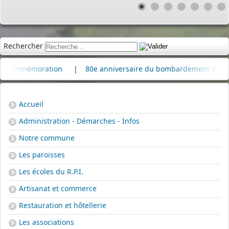
Rechercher
moration
|
80e anniversaire du bombardement de la raffiner
Accueil
Administration - Démarches - Infos
Notre commune
Les paroisses
Les écoles du R.P.I.
Artisanat et commerce
Restauration et hôtellerie
Les associations