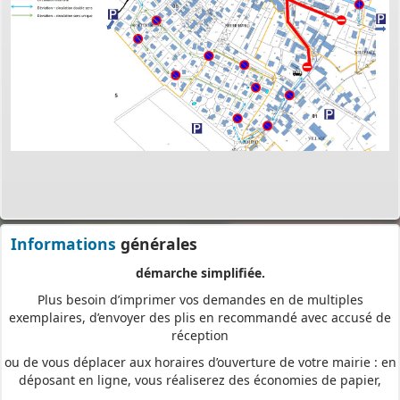
voie électronique (SVE)
pour déposer votre
demande
d’autorisation d’urbanisme
(Permis de construire, d’aménager et de démolir, déclaration
préalable et certificat d’urbanisme) avec les mêmes garanties de
réception
et de prise en compte de votre dossier qu’un dépôt par papier.
Nous vous proposons un téléservice, destiné aux particuliers
comme aux professionnels,
pour
saisir et déposer toutes les pièces de votre dossier
directement en ligne,
à tout moment et où que vous soyez, dans le cadre d’une
Informations
générales
démarche simplifiée.
Plus besoin d’imprimer vos demandes en de multiples
exemplaires, d’envoyer des plis en recommandé avec accusé de
réception
ou de vous déplacer aux horaires d’ouverture de votre mairie : en
déposant en ligne, vous réaliserez des économies de papier,
de frais d’envoi et de temps. Vous pouvez également suivre en