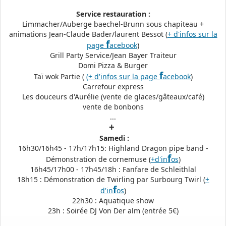
Service restauration :
Limmacher/Auberge baechel-Brunn sous chapiteau +
animations Jean-Claude Bader/laurent Bessot (
+ d'infos sur la
f
page
acebook
)
Grill Party Service/Jean Bayer Traiteur
Domi Pizza & Burger
f
Taï wok Partie (
(+ d'infos sur la page
acebook
)
Carrefour express
Les douceurs d'Aurélie (vente de glaces/gâteaux/café)
vente de bonbons
...
+
Samedi :
16h30/16h45 - 17h/17h15: Highland Dragon pipe band -
f
Démonstration de cornemuse (
+d'in
os
)
16h45/17h00 - 17h45/18h : Fanfare de Schleithlal
18h15 : Démonstration de Twirling par Surbourg Twirl (
+
f
d'in
os
)
22h30 : Aquatique show
23h : Soirée DJ Von Der alm (entrée 5€)