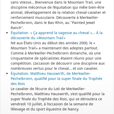
sans vitesse… Bienvenue dans le Mountain Trail, une
assistants-maternels-bas-rhin/
.
discipline méconnue de l’équitation qui mêle bien-être
Il est mis à jour tous les vendredis.
animal, développement de la relation cheval-cavalier et
renforcement musculaire. Découverte à Merkwiller-
Le site
https://monenfant.fr/
de la CAF présente les disponibilités
Pechelbronn, dans le Bas-Rhin, au "Painted Jewel
des assistants maternels.
Ranch".
Équitation. « Ça apprend la sagesse au cheval »... À la
- - - - - - - - - - - - - - - - - -
découverte du « Mountain Trail »
Né aux États-Unis au début des années 2000, le «
Mountain Trail » a maintenant des adeptes partout.
Permanence mairie
Comme à Merkwiller-Pechelbronn dimanche, où une
cinquantaine de spécialistes étaient réunis pour une
Le secrétariat est fermé le samedi matin.
compétition. L’occasion de découvrir une discipline aux
Une permanence est assurée par le maire, sur rendez-vous.
nombreuses vertus pour le cheval… et son cavalier.
Équitation. Matthieu Hauswirth, de Merkwiller-
Pechelbronn, qualifié pour la super finale du Trophée
des Rois
Le cavalier de l’écurie du Loti de Merkwiller-
Pechelbronn, Matthieu Hauswirth, s’est qualifié pour la
super finale du Trophée des Rois, qui se déroulera ce
vendredi 10 juillet, à l’occasion de la semaine de
l’élevage et du sport équestre de Nancy.