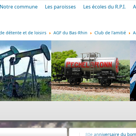
Notre commune
Les paroisses
Les écoles du R.P.I.
A
de détente et de loisirs
AGF du Bas-Rhin
Club de l'amitié
A
ration
|
80e anniversaire du bombardement de la raffinerie 