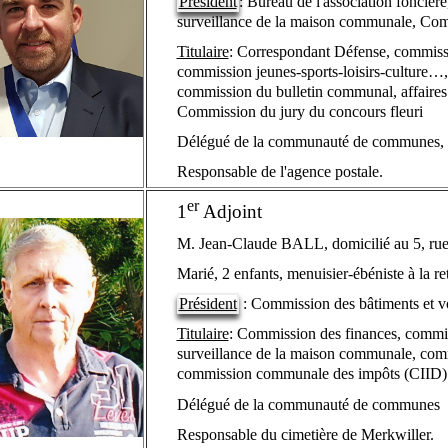
Président
: Bureau de l'association foncièr
surveillance de la maison communale, Com
Titulaire
: Correspondant Défense, commissi
commission jeunes-sports-loisirs-culture…
commission du bulletin communal, affaire
Commission du jury du concours fleuri
Délégué de la communauté de communes
Responsable de l'agence postale.
er
1
Adjoint
M. Jean-Claude BALL, domicilié au 5, rue
Marié, 2 enfants, menuisier-ébéniste à la ret
Président
: Commission des bâtiments et vo
Titulaire
: Commission des finances, commis
surveillance de la maison communale, c
commission communale des impôts (CIID)
Délégué de la communauté de communes
Responsable du cimetière de Merkwiller.