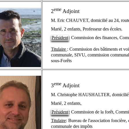
eme
2
Adjoint
M. Eric CHAUVET, domicilié au 24, route 
Marié, 2 enfants, Professeur des écoles.
Président
: Commission des finances, Com
Titulaire
: Commission des bâtiments et voi
communale,
SIVU, commission communale d
sous-Forêts
eme
3
Adjoint
M. Christophe HAUSHALTER, domicilié au 
Marié, 2 enfants,
Président
: Commission de la forêt, Commis
Titulaire
: Bureau de l'association foncière
communale des impôts