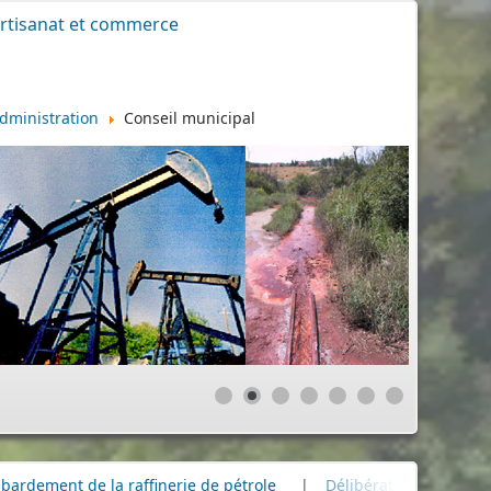
rtisanat et commerce
dministration
Conseil municipal
de pétrole
|
Délibérations Conseil Municipal
|
Cimetière