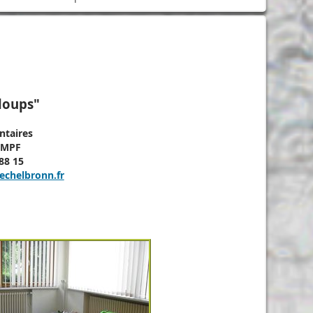
 loups"
taires
KEMPF
88 15
echelbronn.fr