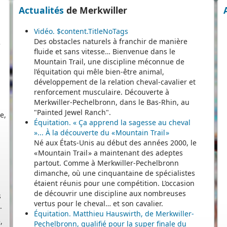
Actualités
de Merkwiller
e
Vidéo. $content.TitleNoTags
Des obstacles naturels à franchir de manière
fluide et sans vitesse… Bienvenue dans le
Mountain Trail, une discipline méconnue de
l’équitation qui mêle bien-être animal,
développement de la relation cheval-cavalier et
e,
renforcement musculaire. Découverte à
e
Merkwiller-Pechelbronn, dans le Bas-Rhin, au
"Painted Jewel Ranch".
Équitation. « Ça apprend la sagesse au cheval
»... À la découverte du « Mountain Trail »
Né aux États-Unis au début des années 2000, le
« Mountain Trail » a maintenant des adeptes
partout. Comme à Merkwiller-Pechelbronn
s
dimanche, où une cinquantaine de spécialistes
.
étaient réunis pour une compétition. L’occasion
de découvrir une discipline aux nombreuses
,
vertus pour le cheval… et son cavalier.
Équitation. Matthieu Hauswirth, de Merkwiller-
Pechelbronn, qualifié pour la super finale du