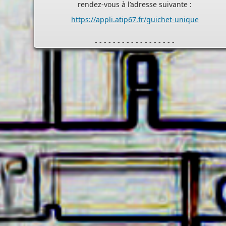
- - - - - - - - - - - - - - - - - -
Assistant(e)s maternel(le)s
Vous trouverez les listes des assistants maternels
et MAM par commune sur le site :
https://www.bas-
rhin.fr/carte-assistants-maternels-bas-rhin/
.
Il est mis à jour tous les vendredis.
Le site
https://monenfant.fr/
de la CAF présente les
disponibilités des assistants maternels.
- - - - - - - - - - - - - - - - - -
Permanence mairie
Le secrétariat est fermé le samedi matin.
Une permanence est assurée par le maire, sur rendez
vous.