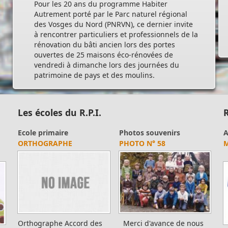
Pour les 20 ans du programme Habiter
Autrement porté par le Parc naturel régional
des Vosges du Nord (PNRVN), ce dernier invite
à rencontrer particuliers et professionnels de la
rénovation du bâti ancien lors des portes
ouvertes de 25 maisons éco-rénovées de
vendredi à dimanche lors des journées du
patrimoine de pays et des moulins.
Les écoles du R.P.I.
R
Photos souvenirs
Photos souvenirs
A
3
PHOTO N° 48
PHOTO N° 21
T
Merci d'avance de nous
Merci d'avance de nous
T