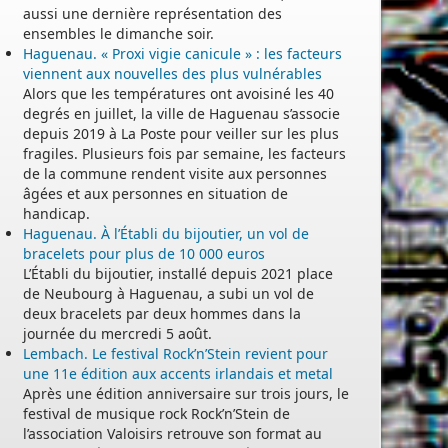
aussi une dernière représentation des
ensembles le dimanche soir.
Haguenau. « Proxi vigie canicule » : les facteurs
viennent aux nouvelles des plus vulnérables
Alors que les températures ont avoisiné les 40
degrés en juillet, la ville de Haguenau s’associe
depuis 2019 à La Poste pour veiller sur les plus
fragiles. Plusieurs fois par semaine, les facteurs
de la commune rendent visite aux personnes
âgées et aux personnes en situation de
handicap.
Haguenau. À l’Établi du bijoutier, un vol de
bracelets pour plus de 10 000 euros
L’Établi du bijoutier, installé depuis 2021 place
de Neubourg à Haguenau, a subi un vol de
deux bracelets par deux hommes dans la
journée du mercredi 5 août.
Lembach. Le festival Rock’n’Stein revient pour
une 11e édition aux accents irlandais et metal
Après une édition anniversaire sur trois jours, le
festival de musique rock Rock’n’Stein de
l’association Valoisirs retrouve son format au