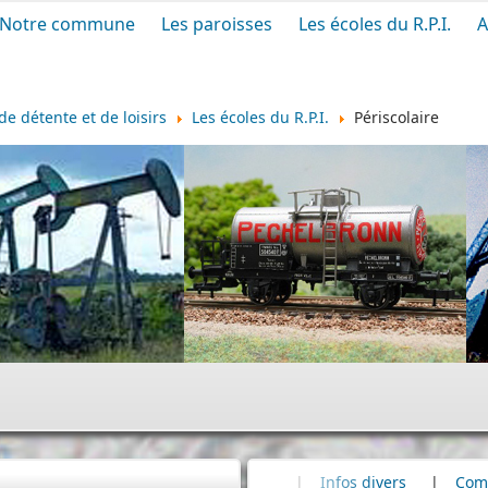
Notre commune
Les paroisses
Les écoles du R.P.I.
A
de détente et de loisirs
Les écoles du R.P.I.
Périscolaire
Cimetière
|
Infos divers
|
Commémoration
|