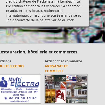
pied du château de Fleckenstein à Lembach. La
11e édition se tiendra les vendredi 14 et samedi
15 août. Artistes locaux, nationaux et
internationaux offriront une soirée irlandaise et
une découverte de la palette variée du rock.
estauration, hôtellerie et commerces
limentation
Produits du terroir /
HAI WOK PARTIE
produits artisanaux
LIMMACHER
HAÏ WOK PARTIE