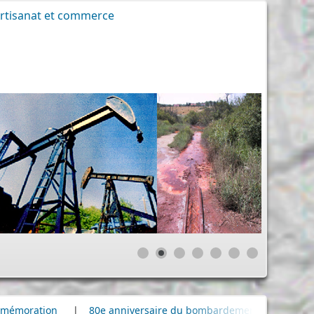
rtisanat et commerce
80e anniversaire du bombardement de la raffinerie de pétrole