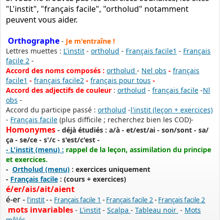
"L'instit", "français facile", "ortholud" notamment
peuvent vous aider.
Orthographe
-
Je m'entraîne !
Lettres muettes :
L'instit
-
ortholud
-
Français facile1
-
Français
facile 2
-
Accord des noms composés :
ortholud
-
Nel obs
-
français
facile1
-
français facile2
-
français pour tous
-
PERMIS DE CONSTRUIRE- DECLARATION PREALABLE
Accord des adjectifs de couleur
:
ortholud
-
français facile
-
Nl
dorénavant en ligne
obs
-
Accord du participe passé :
ortholud
-
l'instit (leçon + exercices)
Depuis le 3 janvier 2022, vous pouvez profiter de la
saisine par
-
Français facile
(plus difficile ; recherchez bien les COD)-
voie électronique (SVE)
pour déposer votre
demande
Homonymes
-
déjà étudiés
: a/à -
et/est/ai
-
son/sont
-
sa/
d’autorisation d’urbanisme
ça
-
se/ce - s'/c - s'est/c'est -
(Permis de construire, d’aménager et de démolir, déclaration
- L'instit (menu) :
rappel de la leçon, assimilation du principe
préalable et certificat d’urbanisme) avec les mêmes garanties de
et exercices.
réception
-
Ortholud (menu)
: exercices uniquement
-
Français facile
: (cours + exercices)
et de prise en compte de votre dossier qu’un dépôt par papier.
é/er/ais/ait/aient
Nous vous proposons un téléservice, destiné aux particuliers
é-er -
-
l'instit
-
Français facile 1
-
Français facile 2
-
Français facile 2
comme aux professionnels,
mots invariable
s
-
L'instit
-
Scalpa
-
Tableau noir
-
Mots
mêlés