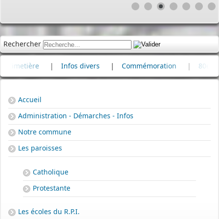
Rechercher
etière
|
Infos divers
|
Commémoration
|
80e anniver
Accueil
Administration - Démarches - Infos
Notre commune
Les paroisses
Catholique
Protestante
Les écoles du R.P.I.