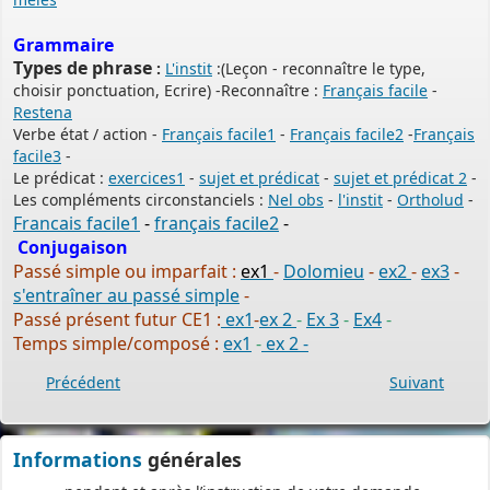
pour
saisir et déposer toutes les pièces de votre dossier
directement en ligne,
Grammaire
à tout moment et où que vous soyez, dans le cadre d’une
Types de phrase
:
L'instit
:(Leçon - reconnaître le type,
démarche simplifiée.
choisir ponctuation, Ecrire) -Reconnaître :
Français facile
-
Restena
Plus besoin d’imprimer vos demandes en de multiples
Verbe état / action -
Français facile1
-
Français facile2
-
Français
exemplaires, d’envoyer des plis en recommandé avec accusé de
facile3
-
réception
Le prédicat :
exercices1
-
sujet et prédicat
-
sujet et prédicat 2
-
ou de vous déplacer aux horaires d’ouverture de votre mairie : en
Les compléments circonstanciels :
Nel obs
-
l'instit
-
Ortholud
-
déposant en ligne, vous réaliserez des économies de papier,
Francais facile1
-
français facile2
-
de frais d’envoi et de temps. Vous pouvez également suivre en
Conjugaison
ligne l’avancement du traitement de votre demande,
Passé simple ou imparfait :
ex1
-
Dolomieu
-
ex2
-
ex3
-
s'entraîner au passé simple
-
accéder aux courriers de la mairie, etc. Une fois déposée, votre
Passé présent futur CE1 :
ex1
-
ex 2
-
Ex 3
-
Ex4
-
demande sera instruite de façon dématérialisée
Temps simple/composé :
ex1
-
ex 2 -
pour assurer plus de fluidité et de réactivité dans son traitement.
Précédent
Suivant
Les services de votre commune restent
vos interlocuteurs de proximité
pour vous guider avant le dépôt de votre dossier, mais aussi
Informations
générales
pendant et après l’instruction de votre demande.