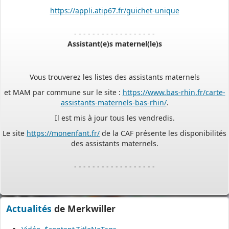
- - - - - - - - - - - - - - - - - -
Assistant(e)s maternel(le)s
Vous trouverez les listes des assistants maternels
et MAM par commune sur le site :
https://www.bas-rhin.fr/carte-
assistants-maternels-bas-rhin/
.
Il est mis à jour tous les vendredis.
Le site
https://monenfant.fr/
de la CAF présente les disponibilités
des assistants maternels.
- - - - - - - - - - - - - - - - - -
Permanence mairie
Le secrétariat est fermé le samedi matin.
Actualités
de Merkwiller
Une permanence est assurée par le maire, sur rendez-vous.