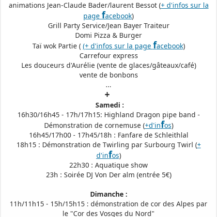
animations Jean-Claude Bader/laurent Bessot (
+ d'infos sur la
f
page
acebook
)
Grill Party Service/Jean Bayer Traiteur
Domi Pizza & Burger
f
Taï wok Partie (
(+ d'infos sur la page
acebook
)
Carrefour express
Les douceurs d'Aurélie (vente de glaces/gâteaux/café)
vente de bonbons
...
+
Samedi :
16h30/16h45 - 17h/17h15: Highland Dragon pipe band -
f
Démonstration de cornemuse (
+d'in
os
)
16h45/17h00 - 17h45/18h : Fanfare de Schleithlal
18h15 : Démonstration de Twirling par Surbourg Twirl (
+
f
d'in
os
)
22h30 : Aquatique show
23h : Soirée DJ Von Der alm (entrée 5€)
Dimanche :
11h/11h15 - 15h/15h15 : démonstration de cor des Alpes par
le "Cor des Vosges du Nord"