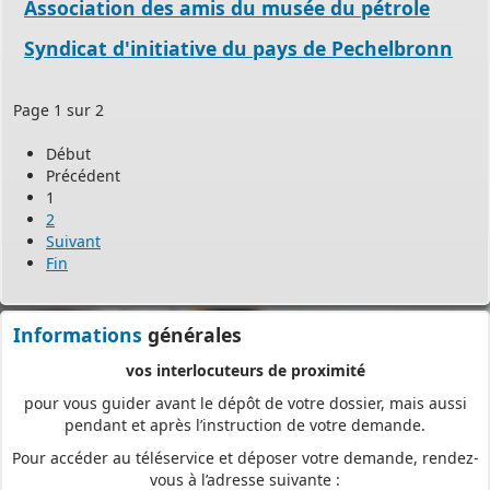
Association des amis du musée du pétrole
démarche simplifiée.
Plus besoin d’imprimer vos demandes en de multiples
Syndicat d'initiative du pays de Pechelbronn
exemplaires, d’envoyer des plis en recommandé avec accusé de
réception
Page 1 sur 2
ou de vous déplacer aux horaires d’ouverture de votre mairie : en
déposant en ligne, vous réaliserez des économies de papier,
Début
de frais d’envoi et de temps. Vous pouvez également suivre en
Précédent
ligne l’avancement du traitement de votre demande,
1
2
accéder aux courriers de la mairie, etc. Une fois déposée, votre
Suivant
demande sera instruite de façon dématérialisée
Fin
pour assurer plus de fluidité et de réactivité dans son traitement.
Les services de votre commune restent
Informations
générales
vos interlocuteurs de proximité
pour vous guider avant le dépôt de votre dossier, mais aussi
pendant et après l’instruction de votre demande.
Pour accéder au téléservice et déposer votre demande, rendez-
vous à l’adresse suivante :
https://appli.atip67.fr/guichet-unique