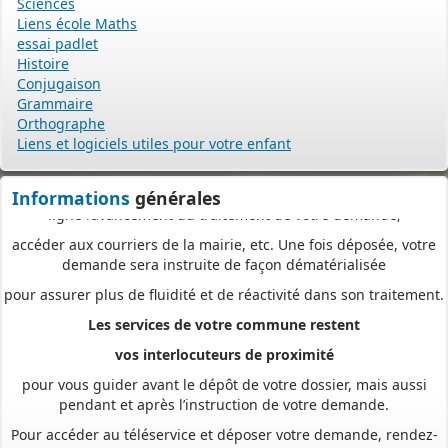
Sciences
à tout moment et où que vous soyez, dans le cadre d’une
Liens école Maths
démarche simplifiée.
essai padlet
Plus besoin d’imprimer vos demandes en de multiples
Histoire
exemplaires, d’envoyer des plis en recommandé avec accusé de
Conjugaison
réception
Grammaire
Orthographe
ou de vous déplacer aux horaires d’ouverture de votre mairie : en
Liens et logiciels utiles pour votre enfant
déposant en ligne, vous réaliserez des économies de papier,
de frais d’envoi et de temps. Vous pouvez également suivre en
Informations
générales
ligne l’avancement du traitement de votre demande,
accéder aux courriers de la mairie, etc. Une fois déposée, votre
demande sera instruite de façon dématérialisée
pour assurer plus de fluidité et de réactivité dans son traitement.
Les services de votre commune restent
vos interlocuteurs de proximité
pour vous guider avant le dépôt de votre dossier, mais aussi
pendant et après l’instruction de votre demande.
Pour accéder au téléservice et déposer votre demande, rendez-
vous à l’adresse suivante :