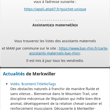
https://appli.atip67.fr/guichet-unique
- - - - - - - - - - - - - - - - - -
Assistant(e)s maternel(le)s
Vous trouverez les listes des assistants maternels
et MAM par commune sur le site :
https://www.bas-rhin.fr/carte-
assistants-maternels-bas-rhin/
.
Il est mis à jour tous les vendredis.
Le site
https://monenfant.fr/
de la CAF présente les disponibilités
des assistants maternels.
Actualités
de Merkwiller
- - - - - - - - - - - - - - - - - -
Vidéo. $content.TitleNoTags
Des obstacles naturels à franchir de manière fluide et
sans vitesse… Bienvenue dans le Mountain Trail, une
Permanence mairie
discipline méconnue de l’équitation qui mêle bien-être
animal, développement de la relation cheval-cavalier et
Le secrétariat est fermé le samedi matin.
renforcement musculaire. Découverte à Merkwiller-
Une permanence est assurée par le maire, sur rendez-vous.