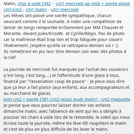
Matin,
char à voile CM2
-
cm1 mercredi ap midi + soirée plage
cm1/cm2
-
cm1 matin
-
cm1 mercredi
Les élèves ont passé une soirée sympathique, chacun
oeuvrant comme il le souhaite. A noter une compétition de
lancer de tongs remportée brillamment par MM Chauvet et
Morante. devant Jules/EnzoW, et Cyrille/Régis. Pas de photo
car la maîtresse était trop loin et trop fatiguée pour couvrir
l'événement. J'espère qu'elle se rattrapera demain soi r :).
Ils remettront en jeu leur titre demain soir avec des photos à
la clef.
La journée de mercredi fut marquée par l'achat des souvenirs
(c'est long, c'est long....) et l'offertitude d'une glace à tous,
financé par "l'association coup de pouce" - Je peux vous dire
que ça leur a fait plaisir (aux enfants, aux accompagnateurs et
au marchand de glace).
port cm2 + soirée CM1-Cm2 (ajout jeudi matin) -
cm2-maquette
Je pense que vous pourrez laisser dormir vos enfants
dimanche matin, avec l'absence de vent qui les a obligés à
pousser les chars à voile lors de la remontée, le soleil qui nous
écrase toute la journée, même les lève-tôt roupillent le matin
et c'est de plus en plus difficile de les lever le matin.