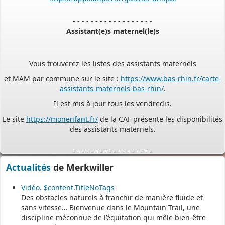
- - - - - - - - - - - - - - - - - -
Assistant(e)s maternel(le)s
Vous trouverez les listes des assistants maternels
et MAM par commune sur le site :
https://www.bas-rhin.fr/carte-
assistants-maternels-bas-rhin/
.
Il est mis à jour tous les vendredis.
Le site
https://monenfant.fr/
de la CAF présente les disponibilités
des assistants maternels.
- - - - - - - - - - - - - - - - - -
Actualités
de Merkwiller
Permanence mairie
Le secrétariat est fermé le samedi matin.
Vidéo. $content.TitleNoTags
Une permanence est assurée par le maire, sur rendez-vous.
Des obstacles naturels à franchir de manière fluide et
sans vitesse… Bienvenue dans le Mountain Trail, une
discipline méconnue de l’équitation qui mêle bien-être