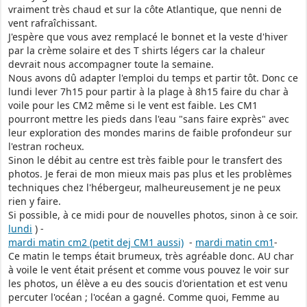
vraiment très chaud et sur la côte Atlantique, que nenni de
vent rafraîchissant.
J'espère que vous avez remplacé le bonnet et la veste d'hiver
par la crème solaire et des T shirts légers car la chaleur
devrait nous accompagner toute la semaine.
Nous avons dû adapter l'emploi du temps et partir tôt. Donc ce
lundi lever 7h15 pour partir à la plage à 8h15 faire du char à
voile pour les CM2 même si le vent est faible. Les CM1
pourront mettre les pieds dans l'eau "sans faire exprès" avec
leur exploration des mondes marins de faible profondeur sur
l'estran rocheux.
Sinon le débit au centre est très faible pour le transfert des
photos. Je ferai de mon mieux mais pas plus et les problèmes
techniques chez l'hébergeur, malheureusement je ne peux
rien y faire.
Si possible, à ce midi pour de nouvelles photos, sinon à ce soir.
lundi
) -
mardi matin cm2 (petit dej CM1 aussi)
-
mardi matin cm1
-
Ce matin le temps était brumeux, très agréable donc. AU char
à voile le vent était présent et comme vous pouvez le voir sur
les photos, un élève a eu des soucis d'orientation et est venu
percuter l'océan ; l'océan a gagné. Comme quoi, Femme au