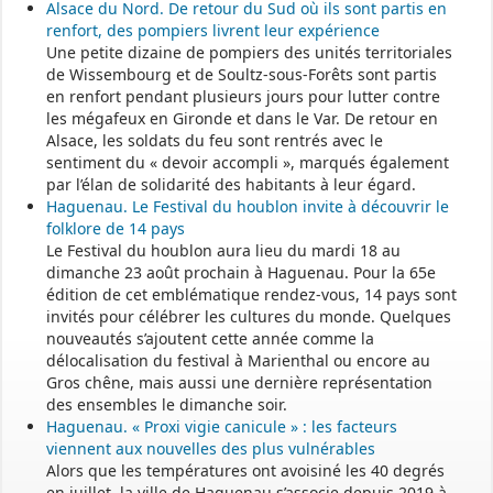
Alsace du Nord. De retour du Sud où ils sont partis en
renfort, des pompiers livrent leur expérience
Une petite dizaine de pompiers des unités territoriales
de Wissembourg et de Soultz-sous-Forêts sont partis
en renfort pendant plusieurs jours pour lutter contre
les mégafeux en Gironde et dans le Var. De retour en
Alsace, les soldats du feu sont rentrés avec le
sentiment du « devoir accompli », marqués également
par l’élan de solidarité des habitants à leur égard.
Haguenau. Le Festival du houblon invite à découvrir le
folklore de 14 pays
Le Festival du houblon aura lieu du mardi 18 au
dimanche 23 août prochain à Haguenau. Pour la 65e
édition de cet emblématique rendez-vous, 14 pays sont
invités pour célébrer les cultures du monde. Quelques
nouveautés s’ajoutent cette année comme la
délocalisation du festival à Marienthal ou encore au
Gros chêne, mais aussi une dernière représentation
des ensembles le dimanche soir.
Haguenau. « Proxi vigie canicule » : les facteurs
viennent aux nouvelles des plus vulnérables
Alors que les températures ont avoisiné les 40 degrés
en juillet, la ville de Haguenau s’associe depuis 2019 à