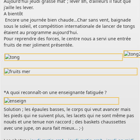
Aujourd'hui jeudi grasse mat' ; lever 8h, d'ailleurs il faut que
j'aille les lever.
A bientôt
Encore une journée bien chaude...Char sans vent, baignade
PERMIS DE CONSTRUIRE- DECLARATION PREALABLE
sous le soleil, et compétition internationale de lancer de tongs
dorénavant en ligne
étaient au programme aujourd'hui.
Pour reprendre des forces, le centre nous a servi une entrée
Depuis le 3 janvier 2022, vous pouvez profiter de la
saisine par
fruits de mer joliment présentée.
voie électronique (SVE)
pour déposer votre
demande
d’autorisation d’urbanisme
(Permis de construire, d’aménager et de démolir, déclaration
préalable et certificat d’urbanisme) avec les mêmes garanties de
réception
et de prise en compte de votre dossier qu’un dépôt par papier.
*A quoi reconnaît-on une enseignante fatiguée ?
Nous vous proposons un téléservice, destiné aux particuliers
comme aux professionnels,
Solution ; les épaules basses, le corps qui veut avancer mais
pour
saisir et déposer toutes les pièces de votre dossier
les pieds qui ne suivent plus, les lacets qui ne sont même pas
directement en ligne,
noués et une tenue non raccord ; des baskets chaussettes
à tout moment et où que vous soyez, dans le cadre d’une
avec une jupe, on aura fait mieux... ;-)
démarche simplifiée.