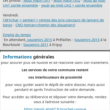
Les photos :
jeudi matin cm1
-
jeudi matin cm2
-
jeudi ap midi
Plus besoin d’imprimer vos demandes en de multiples
cm1 soirée ensemble
-
jeudi ap-midi cm2 + soirée ensemble
exemplaires, d’envoyer des plis en recommandé avec accusé de
réception
Vendredi.
ou de vous déplacer aux horaires d’ouverture de votre mairie : en
CM1(char + sentier) + remise des prix concours de lancers de
déposant en ligne, vous réaliserez des économies de papier,
tongs
-
CM2 (estran+chemin des douaniers)
de frais d’envoi et de temps. Vous pouvez également suivre en
Emploi du temps
ligne l’avancement du traitement de votre demande,
En attendant,
souvenirs 2015
à Préfailles -
Souvenirs 2013
à la
accéder aux courriers de la mairie, etc. Une fois déposée, votre
Bourboule -
Souvenirs 2011
à Erquy
demande sera instruite de façon dématérialisée
pour assurer plus de fluidité et de réactivité dans son traitement.
Informations
générales
Les services de votre commune restent
vos interlocuteurs de proximité
pour vous guider avant le dépôt de votre dossier, mais aussi
pendant et après l’instruction de votre demande.
Pour accéder au téléservice et déposer votre demande, rendez-
vous à l’adresse suivante :
https://appli.atip67.fr/guichet-unique